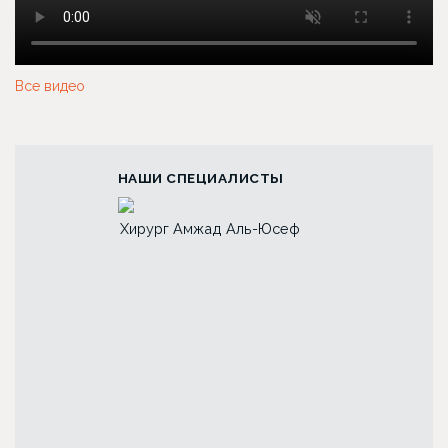
Все видео
НАШИ СПЕЦИАЛИСТЫ
мжад Аль-Юсеф
Хирург Лина Алиевна
Хирург Анна
Исбир
Першукова