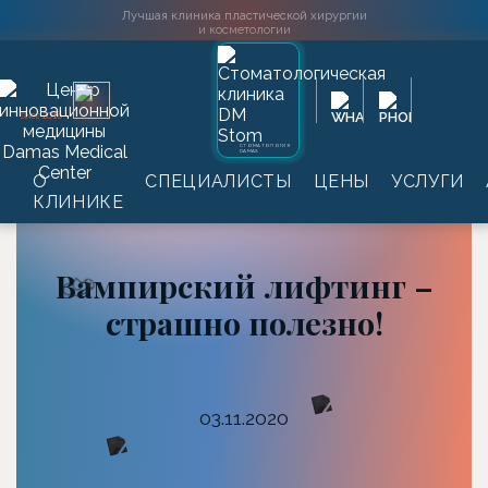
Лучшая клиника пластической хирургии
и косметологии
2016
SINCE
СТОМАТОЛОГИЯ
DAMAS
Главная
→
Информация
→
Статьи
→
Вампирский
О
СПЕЦИАЛИСТЫ
ЦЕНЫ
УСЛУГИ
лифтинг – страшно полезно!
КЛИНИКЕ
Вампирский лифтинг –
страшно полезно!
03.11.2020