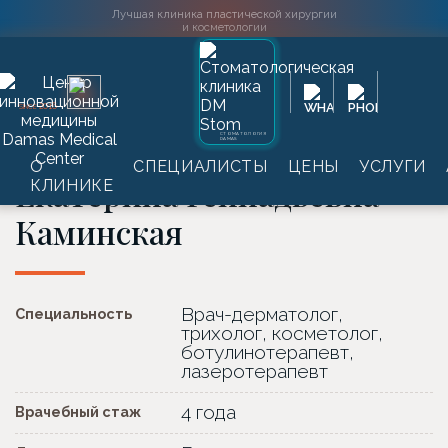
Лучшая клиника пластической хирургии
и косметологии
Главная
→
Специалисты
→
Екатерина Геннадьевна Каминская
2016
SINCE
График приёма
СТОМАТОЛОГИЯ
DAMAS
О
СПЕЦИАЛИСТЫ
ЦЕНЫ
УСЛУГИ
Екатерина Геннадьевна
КЛИНИКЕ
Каминская
Врач-дерматолог,
Специальность
трихолог, косметолог,
ботулинотерапевт,
лазеротерапевт
4 года
Врачебный стаж