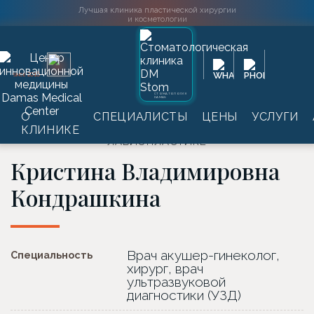
Лучшая клиника пластической хирургии
и косметологии
Главная
→
Специалисты
→
Кристина Владимировна
2016
SINCE
Кондрашкина
СТОМАТОЛОГИЯ
График приёма
DAMAS
О
СПЕЦИАЛИСТЫ
ЦЕНЫ
УСЛУГИ
КЛИНИКЕ
ЛУЧШИЙ ПЛАСТИЧЕСКИЙ ХИРУРГ ПО
ЛАБИОПЛАСТИКЕ
Кристина Владимировна
Кондрашкина
Врач акушер-гинеколог,
Специальность
хирург, врач
ультразвуковой
диагностики (УЗД)