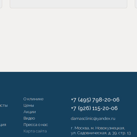
О клинике
+7 (495) 798-20-06
исты
Цены
+7 (926) 115-20-06
Акции
Видео
damasclinic@yandex.ru
ция
Пресса о нас
г. Москва, м. Новокузнецкая,
Карта сайта
ул. Садовническая, д. 39, стр. 13