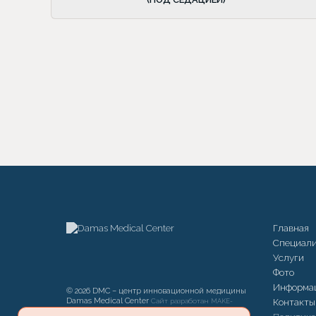
Главная
Специал
Услуги
Фото
Информа
© 2026 DMC – центр инновационной медицины
Damas Medical Center
Сайт разработан
Контакты
MAKE-
WEBSITE.ru