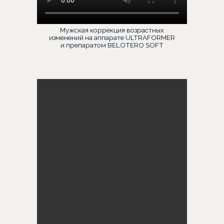
Мужская коррекция возрастных
изменений на аппарате ULTRAFORMER
и препаратом BELOTERO SOFT