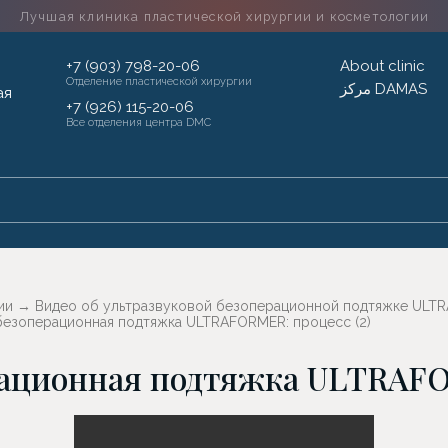
Лучшая клиника пластической хирургии
и косметологии
+7 (903) 798-20-06
About clinic
Отделение пластической хирургии
مركز DAMAS
+7 (926) 115-20-06
Все отделения центра DMC
ии
→
Видео об ультразвуковой безоперационной подтяжке UL
безоперационная подтяжка ULTRAFORMER: процесс (2)
рационная подтяжка ULTRAFO