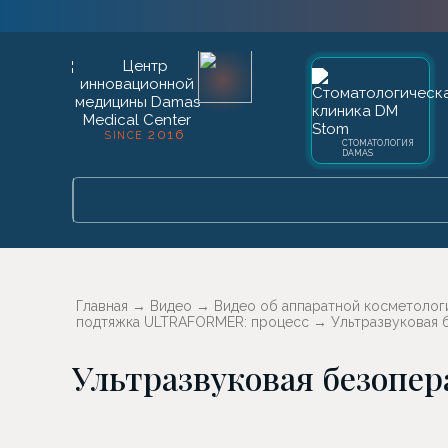
2016
SINCE
СТОМАТОЛОГИЯ
DAMAS
Главная
→
Видео
→
Видео об аппаратной косметолог
подтяжка ULTRAFORMER: процесс
→
Ультразвуковая 
Ультразвуковая безопе