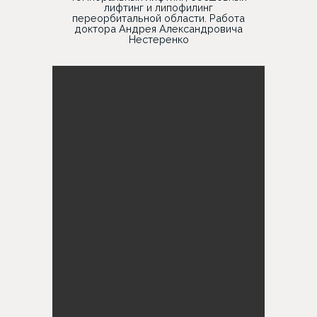
лифтинг и липофилинг
переорбитальной области. Работа
доктора Андрея Александровича
Нестеренко