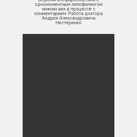
одномоментным липофилингом
нижних век в процессе с
комментарием. Работа доктора
Андрея Александровича
Нестеренко