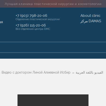
Лучшая клиника пластической хирургии
и косметологии
+7 (903) 798-20-06
About clinic
Отделение пластической хирургии
مركز DAMAS
+7 (926) 115-20-06
Все отделения центра DMC
→
Видео с доктором Линой Алиевной Исбир
→
الفيديو باللغة العربية