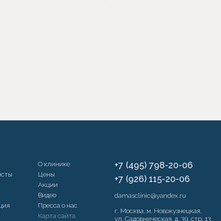
О клинике
+7 (495) 798-20-06
исты
Цены
+7 (926) 115-20-06
Акции
Видео
damasclinic@yandex.ru
ция
Пресса о нас
г. Москва, м. Новокузнецкая,
Карта сайта
ул. Садовническая, д. 39, стр. 13