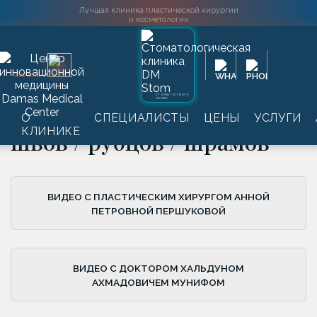
Лучшая клиника пластической хирургии
и косметологии
Главная
→
Видео
→
Швы / Рубцы / Шрамы
→
Хирургическое
2016
SINCE
лечение швов / рубцов / шрамов
СТОМАТОЛОГИЯ
DAMAS
Хирургическое лечение
О
СПЕЦИАЛИСТЫ
ЦЕНЫ
УСЛУГИ
КЛИНИКЕ
швов / рубцов / шрамов
ВИДЕО С ПЛАСТИЧЕСКИМ ХИРУРГОМ АННОЙ
ПЕТРОВНОЙ ПЕРШУКОВОЙ
ВИДЕО С ДОКТОРОМ ХАЛЬДУНОМ
АХМАДОВИЧЕМ МУНИФОМ