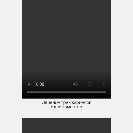
Лечение трёх кариесов
одномоментно