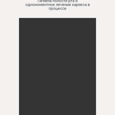
Гигиена полости рта и
одномоментное лечение кариеса в
процессе