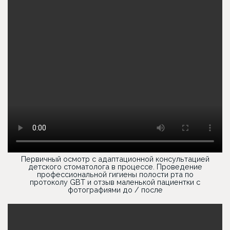
Первичный осмотр с адаптационной консультацией
детского стоматолога в процессе. Проведение
профессиональной гигиены полости рта по
протоколу GBT и отзыв маленькой пациентки с
фотографиями до / после