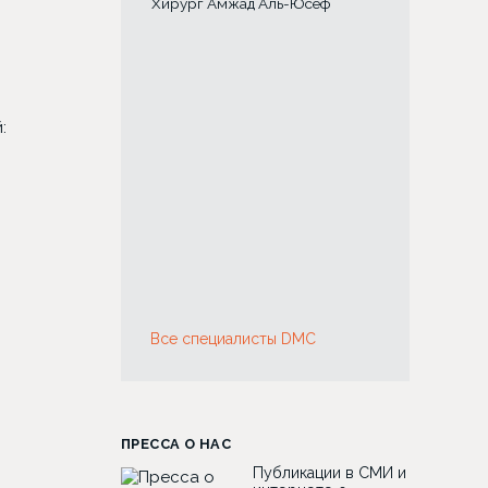
Хирург Амжад Аль-Юсеф
Хирург Лина 
:
Все специалисты DMC
ПРЕССА О НАС
Публикации в СМИ и