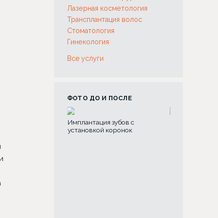
Лазерная косметология
Трансплантация волос
Стоматология
Гинекология
Все услуги
ФОТО ДО И ПОСЛЕ
я зубов с
Склеротерапия вен
Риносептопла
й коронок
я
и
а