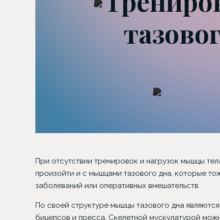
Трениро
тазовог
При отсутствии тренировок и нагрузок мышцы тела
произойти и с мышцами тазового дна, которые то
заболеваний или оперативных вмешательств.
По своей структуре мышцы тазового дна являются 
бицепсов и пресса. Скелетной мускулатурой можн