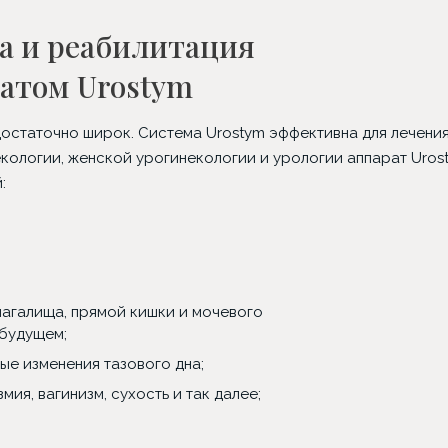
а и реабилитация
атом Urostym
 достаточно широк. Система Urostym эффективна для лечени
екологии, женской урогинекологии и урологии аппарат Uros
:
лагалища, прямой кишки и мочевого
 будущем;
е изменения тазового дна;
ия, вагинизм, сухость и так далее;