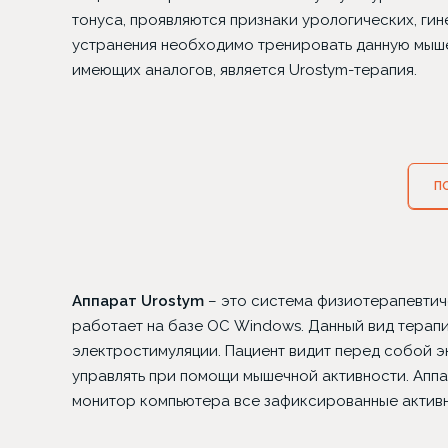
тонуса, проявляются признаки урологических, ги
устранения необходимо тренировать данную мыше
имеющих аналогов, является Urostym-терапия.
П
Трансплантация в зону
Блефар
бровей
Аппарат Urostym
– это система физиотерапевтич
работает на базе ОС Windows. Данный вид терапи
электростимуляции. Пациент видит перед собой 
управлять при помощи мышечной активности. Апп
монитор компьютера все зафиксированные активн