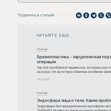
Поделиться статьей
СТАТЬИ
Брахиопластика – хирургическая под
операции
Частой проблемой пациентов, которые смогли
на руках. Из-за потери объемов особенно за
04.03.2022
СТАТЬИ
Эндосфера лица и тела. Какие пр
Эндосфера без преувеличений произвела на
THERAPY является одной из самый любимых 