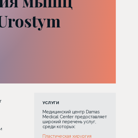
ция мышц
 Urostym
т
УСЛУГИ
Медицинский центр Damas
Medical Center предоставляет
широкий перечень услуг,
среди которых:
и
Пластическая хирургия
ы