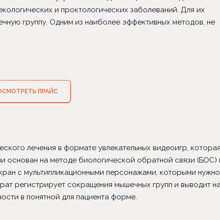
некологических и проктологических заболеваний. Для их
чную группу. Одним из наиболее эффективных методов, не
ОСМОТРЕТЬ ПРАЙС
опластика
Классическая
Имплантаци
абдоминопластика
установко
еского лечения в формате увлекательных видеоигр, котора
и основан на методе биологической обратной связи (БОС) 
экран с мультипликационными персонажами, которыми нужно
арат регистрирует сокращения мышечных групп и выводит н
ости в понятной для пациента форме.