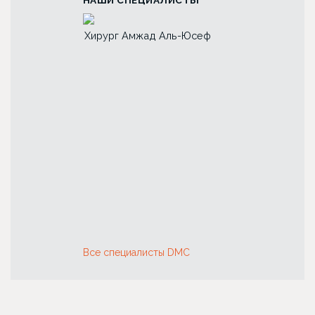
НАШИ СПЕЦИАЛИСТЫ
ад Аль-Юсеф
Хирург Лина Алиевна
Хирург Анна Пе
Исбир
Першукова
Все специалисты DMC