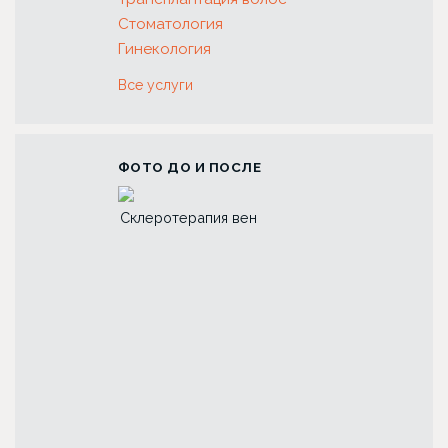
Стоматология
Гинекология
Все услуги
ФОТО ДО И ПОСЛЕ
 зубов с
Склеротерапия вен
Риносептопласт
коронок