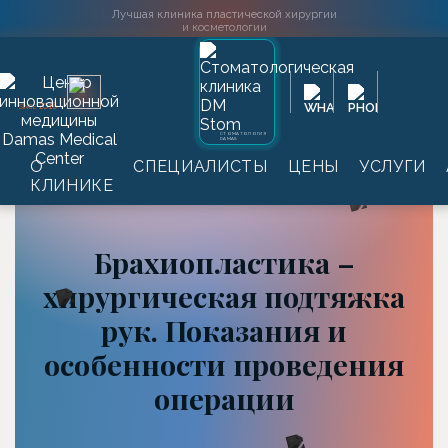
Лучшая клиника пластической хирургии
и косметологии
2016
SINCE
СТОМАТОЛОГИЯ
DAMAS
Главная
→
Информация
→
Статьи
→
О
СПЕЦИАЛИСТЫ
ЦЕНЫ
УСЛУГИ
Брахиопластика – хирургическая подтяжка рук.
КЛИНИКЕ
Показания и особенности проведения операции
Брахиопластика –
хирургическая подтяжка
рук. Показания и
особенности проведения
операции