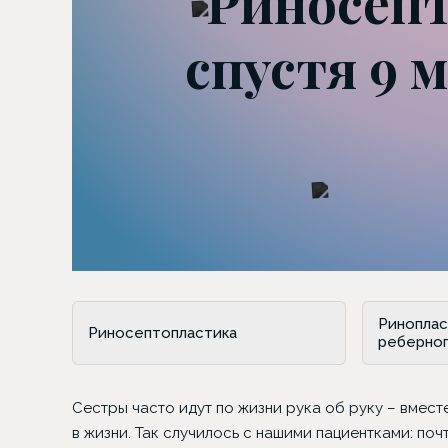
Риносепт
спустя 9 
Риноплас
Риносептопластика
реберно
Сестры часто идут по жизни рука об руку – вмест
в жизни. Так случилось с нашими пациентками: по