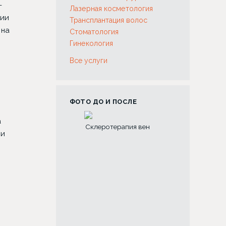
-
Лазерная косметология
ции
Трансплантация волос
 на
Стоматология
Гинекология
Все услуги
ФОТО ДО И ПОСЛЕ
а
я зубов с
Склеротерапия вен
Риносептопла
ии
й коронок