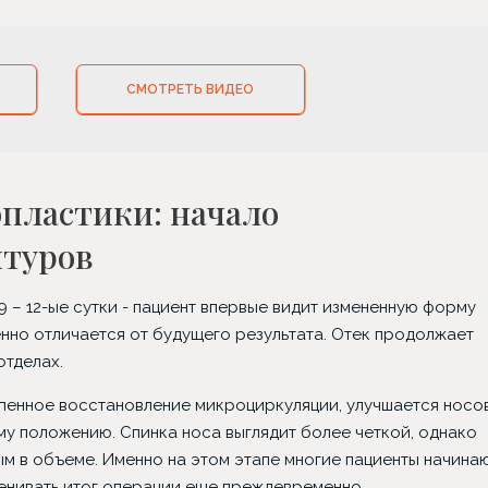
СМОТРЕТЬ ВИДЕО
пластики: начало
нтуров
 – 12-ые сутки - пациент впервые видит измененную форму
енно отличается от будущего результата. Отек продолжает
отделах.
пенное восстановление микроциркуляции, улучшается носо
му положению. Спинка носа выглядит более четкой, однако
ым в объеме. Именно на этом этапе многие пациенты начина
ценивать итог операции еще преждевременно.