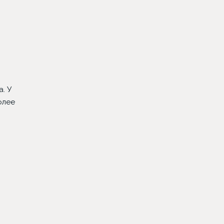
. У
олее