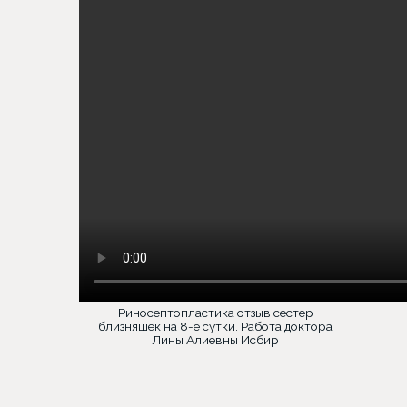
Риносептопластика отзыв сестер
близняшек на 8-е сутки. Работа доктора
Лины Алиевны Исбир