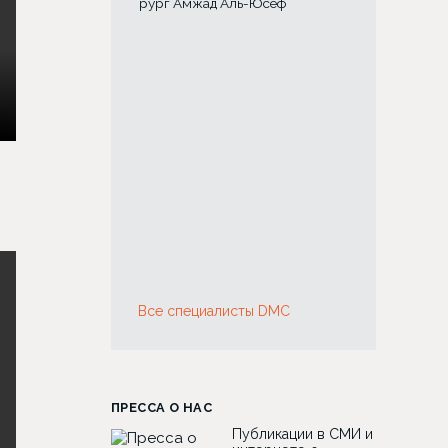
Хирург Амжад Аль-Юсеф
Хирург Лина 
Все специалисты DMC
ПРЕССА О НАС
Публикации в СМИ и