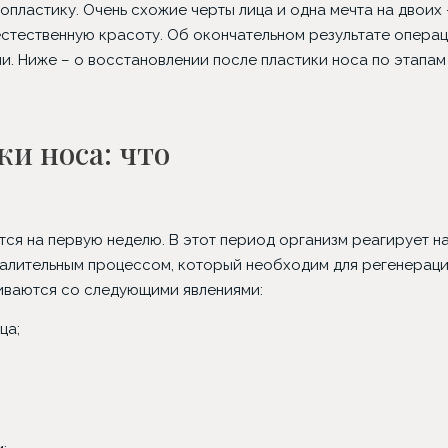
опластику. Очень схожие черты лица и одна мечта на двоих 
естественную красоту. Об окончательном результате опера
и. Ниже – о восстановлении после пластики носа по этапам
и носа: что
ся на первую неделю. В этот период организм реагирует н
опластика
Классическая
Имплантаци
алительным процессом, который необходим для регенерац
абдоминопластика
установко
киваются со следующими явлениями:
ца;