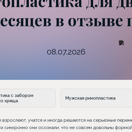
опластика для дв
месяцев в отзыве
08.07.2026
тика с забором
Мужская ринопластика
го хряща
е взрослеют, учатся и иногда решаются на серьезные перем
чти синхронно они осознали, что не совсем довольны формо