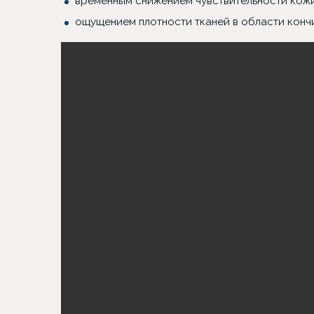
временным снижением чувствительности кожи
ощущением плотности тканей в области конч